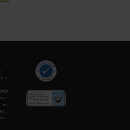
r
ner.
,
ortal
Pads
n wir
ene
ple