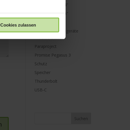
MacBook Pro 14"
MacBook Pro 16"
Mini Displayport
Cookies zulassen
Netzteile & Ladegeräte
PowerBank
Paraproject
Promise Pegasus 3
Schutz
Speicher
Thunderbolt
USB-C