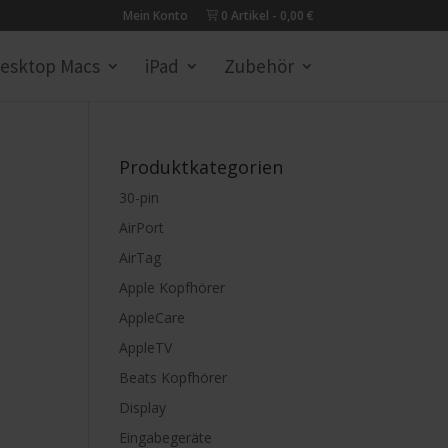
Mein Konto
0 Artikel
0,00 €
esktop Macs
iPad
Zubehör
Produktkategorien
30-pin
AirPort
AirTag
Apple Kopfhörer
AppleCare
AppleTV
Beats Kopfhörer
Display
Eingabegeräte