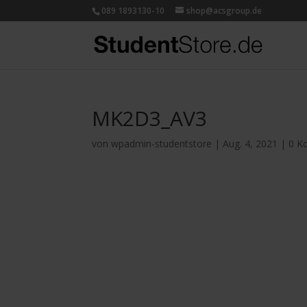
089 1893130-10
shop@acsgroup.de
MK2D3_AV3
von
wpadmin-studentstore
|
Aug. 4, 2021
|
0 K