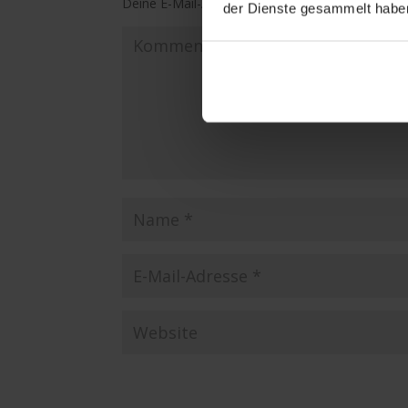
Deine E-Mail-Adresse wird nicht veröffentlicht.
E
der Dienste gesammelt habe