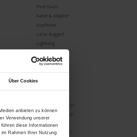
iPod touch
Kabel & Adapter
Kopfhörer
LaCie Rugged
Lightning
Mac mini
Mac Pro
Mac Studio
MacBook
Über Cookies
MacBook Air
M1
MacBook Air 13"
 Medien anbieten zu können
MacBook Air 15"
hrer Verwendung unserer
MacBook Neo
 führen diese Informationen
ie im Rahmen Ihrer Nutzung
MacBook Pro 13"