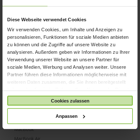
iPhone 8
iPhone SE
Diese Webseite verwendet Cookies
iPhone X
Wir verwenden Cookies, um Inhalte und Anzeigen zu
iPod nano
personalisieren, Funktionen für soziale Medien anbieten
zu können und die Zugriffe auf unsere Website zu
iPod shuffle
analysieren. Außerdem geben wir Informationen zu Ihrer
iPod touch
Verwendung unserer Website an unsere Partner für
Kabel & Adapter
soziale Medien, Werbung und Analysen weiter. Unsere
Kopfhörer
Partner führen diese Informationen möglicherweise mit
weiteren Daten zusammen, die Sie ihnen bereitgestellt
LaCie Rugged
haben oder die sie im Rahmen Ihrer Nutzung der Dienste
Lightning
gesammelt haben.
Cookies zulassen
Mac mini
Mac Pro
Anpassen
Mac Studio
MacBook
MacBook Air