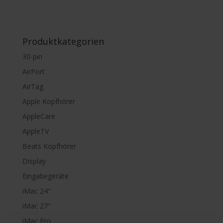
Produktkategorien
30-pin
AirPort
AirTag
Apple Kopfhörer
AppleCare
AppleTV
Beats Kopfhörer
Display
Eingabegeräte
iMac 24"
iMac 27"
iMac Pro