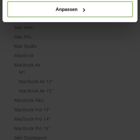
LaCie Rugged
Anpassen
Lightning
Mac mini
Mac Pro
Mac Studio
MacBook
MacBook Air
M1
MacBook Air 13"
MacBook Air 15"
MacBook Neo
MacBook Pro 13"
MacBook Pro 14"
MacBook Pro 16"
Mini Displayport