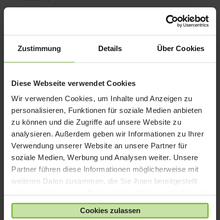
iPad 10
iPad 9
iPad Air
Zustimmung
Details
Über Cookies
iPad mini
iPad Pro
Diese Webseite verwendet Cookies
iPhone 6
Wir verwenden Cookies, um Inhalte und Anzeigen zu
iPhone 7
personalisieren, Funktionen für soziale Medien anbieten
iPhone 8
zu können und die Zugriffe auf unsere Website zu
iPhone SE
analysieren. Außerdem geben wir Informationen zu Ihrer
iPhone X
Verwendung unserer Website an unsere Partner für
soziale Medien, Werbung und Analysen weiter. Unsere
iPod nano
Partner führen diese Informationen möglicherweise mit
iPod shuffle
weiteren Daten zusammen, die Sie ihnen bereitgestellt
iPod touch
haben oder die sie im Rahmen Ihrer Nutzung der Dienste
Kabel & Adapter
gesammelt haben.
Cookies zulassen
Kopfhörer