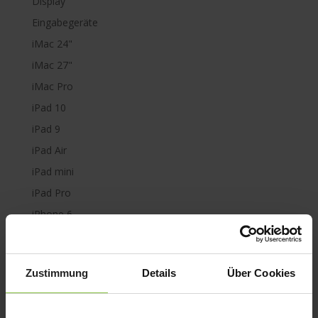
Display
Eingabegeräte
iMac 24"
iMac 27"
iMac Pro
iPad 10
iPad 9
iPad Air
iPad mini
iPad Pro
iPhone 6
iPhone 7
iPhone 8
Zustimmung
Details
Über Cookies
iPhone SE
iPhone X