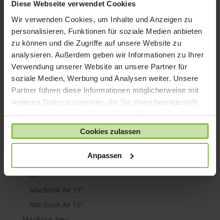
iPod nano
Diese Webseite verwendet Cookies
iPod shuffle
Wir verwenden Cookies, um Inhalte und Anzeigen zu
iPod touch
personalisieren, Funktionen für soziale Medien anbieten
zu können und die Zugriffe auf unsere Website zu
Kabel & Adapter
analysieren. Außerdem geben wir Informationen zu Ihrer
Kopfhörer
Verwendung unserer Website an unsere Partner für
LaCie Rugged
soziale Medien, Werbung und Analysen weiter. Unsere
Lightning
Partner führen diese Informationen möglicherweise mit
weiteren Daten zusammen, die Sie ihnen bereitgestellt
Mac mini
haben oder die sie im Rahmen Ihrer Nutzung der Dienste
Mac Pro
gesammelt haben.
Cookies zulassen
Mac Studio
MacBook
Anpassen
MacBook Air
M1
MacBook Air 13"
MacBook Air 15"
MacBook Neo