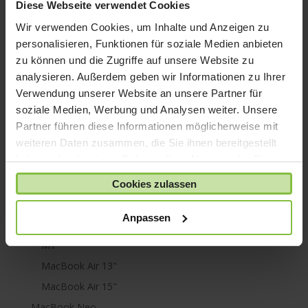
iPod nano
Diese Webseite verwendet Cookies
iPod shuffle
Wir verwenden Cookies, um Inhalte und Anzeigen zu
iPod touch
personalisieren, Funktionen für soziale Medien anbieten
zu können und die Zugriffe auf unsere Website zu
Kabel & Adapter
analysieren. Außerdem geben wir Informationen zu Ihrer
Kopfhörer
Verwendung unserer Website an unsere Partner für
LaCie Rugged
soziale Medien, Werbung und Analysen weiter. Unsere
Lightning
Partner führen diese Informationen möglicherweise mit
weiteren Daten zusammen, die Sie ihnen bereitgestellt
Mac mini
haben oder die sie im Rahmen Ihrer Nutzung der Dienste
Mac Pro
gesammelt haben.
Cookies zulassen
Mac Studio
MacBook
Anpassen
MacBook Air
M1
MacBook Air 13"
MacBook Air 15"
MacBook Neo