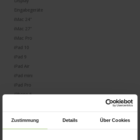
Display
Eingabegeräte
iMac 24"
iMac 27"
iMac Pro
iPad 10
iPad 9
iPad Air
iPad mini
iPad Pro
iPhone 6
iPhone 7
iPhone 8
Zustimmung
Details
Über Cookies
iPhone SE
iPhone X