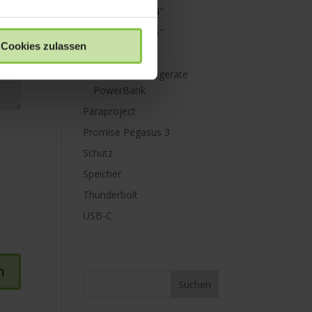
MacBook Pro 14"
MacBook Pro 16"
Cookies zulassen
Mini Displayport
Netzteile & Ladegeräte
PowerBank
Paraproject
Promise Pegasus 3
Schutz
Speicher
Thunderbolt
USB-C