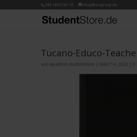
089 1893130-10
shop@acsgroup.de
Tucano-Educo-Teache
von
wpadmin-studentstore
|
März 14, 2022
|
0