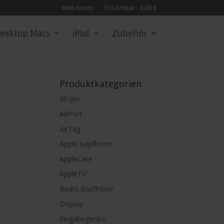
Mein Konto
0 Artikel
0,00 €
esktop Macs
iPad
Zubehör
Produktkategorien
30-pin
AirPort
AirTag
Apple Kopfhörer
AppleCare
AppleTV
Beats Kopfhörer
Display
Eingabegeräte