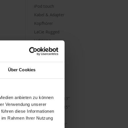
iPod touch
Kabel & Adapter
Kopfhörer
LaCie Rugged
Lightning
Mac mini
Mac Pro
Mac Studio
Über Cookies
MacBook
MacBook Air
M1
 Medien anbieten zu können
MacBook Air 13"
hrer Verwendung unserer
MacBook Air 15"
 führen diese Informationen
MacBook Neo
ie im Rahmen Ihrer Nutzung
MacBook Pro 13"