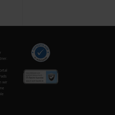
r
ner.
,
ortal
Pads
n wir
ene
ple