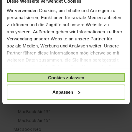
Diese Webseite verwendet Cookies
iPod shuffle
Wir verwenden Cookies, um Inhalte und Anzeigen zu
iPod touch
personalisieren, Funktionen für soziale Medien anbieten
zu können und die Zugriffe auf unsere Website zu
Kabel & Adapter
analysieren. Außerdem geben wir Informationen zu Ihrer
Kopfhörer
Verwendung unserer Website an unsere Partner für
LaCie Rugged
soziale Medien, Werbung und Analysen weiter. Unsere
Lightning
Partner führen diese Informationen möglicherweise mit
weiteren Daten zusammen, die Sie ihnen bereitgestellt
Mac mini
haben oder die sie im Rahmen Ihrer Nutzung der Dienste
Mac Pro
gesammelt haben.
Cookies zulassen
Mac Studio
MacBook
Anpassen
MacBook Air
M1
MacBook Air 13"
MacBook Air 15"
MacBook Neo