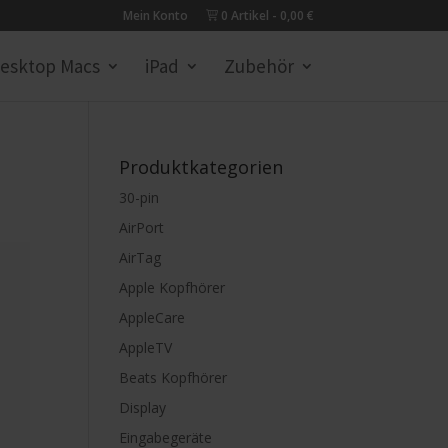
Mein Konto
0 Artikel
0,00 €
esktop Macs
iPad
Zubehör
Produktkategorien
30-pin
AirPort
AirTag
Apple Kopfhörer
AppleCare
AppleTV
Beats Kopfhörer
Display
Eingabegeräte