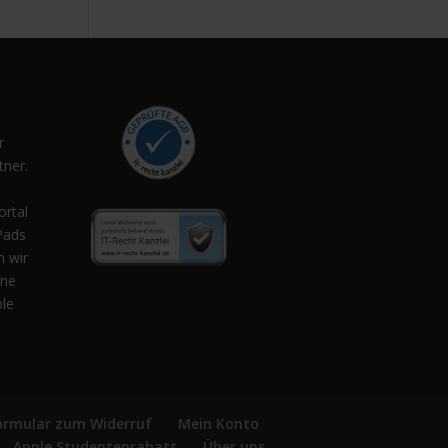
r
ner.
,
ortal
Pads
n wir
ene
ple
ormular zum Widerruf
Mein Konto
Apple Studentenrabatt
Über uns