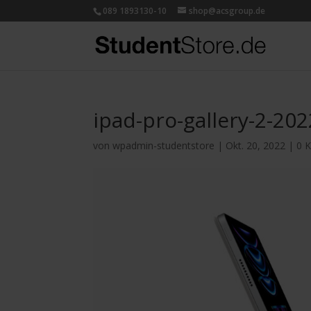
089 1893130-10
shop@acsgroup.de
ipad-pro-gallery-2-20
von
wpadmin-studentstore
|
Okt. 20, 2022
|
0 