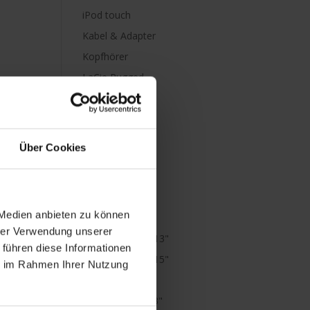
iPod touch
Kabel & Adapter
Kopfhörer
LaCie Rugged
Lightning
Mac mini
Mac Pro
Über Cookies
Mac Studio
MacBook
MacBook Air
 Medien anbieten zu können
M1
hrer Verwendung unserer
MacBook Air 13"
 führen diese Informationen
MacBook Air 15"
ie im Rahmen Ihrer Nutzung
MacBook Neo
MacBook Pro 13"