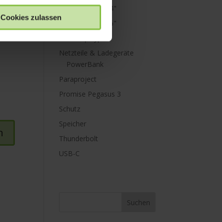
MacBook Pro 14"
Cookies zulassen
MacBook Pro 16"
Mini Displayport
Netzteile & Ladegeräte
PowerBank
Paraproject
Promise Pegasus 3
Schutz
Speicher
Thunderbolt
USB-C