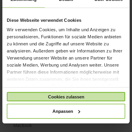
iPhone 7
iPhone 8
iPhone SE
Diese Webseite verwendet Cookies
iPhone X
Wir verwenden Cookies, um Inhalte und Anzeigen zu
personalisieren, Funktionen für soziale Medien anbieten
iPod nano
zu können und die Zugriffe auf unsere Website zu
iPod shuffle
analysieren. Außerdem geben wir Informationen zu Ihrer
iPod touch
Verwendung unserer Website an unsere Partner für
Kabel & Adapter
soziale Medien, Werbung und Analysen weiter. Unsere
Partner führen diese Informationen möglicherweise mit
Kopfhörer
weiteren Daten zusammen, die Sie ihnen bereitgestellt
LaCie Rugged
haben oder die sie im Rahmen Ihrer Nutzung der Dienste
Lightning
gesammelt haben.
Cookies zulassen
Mac mini
Mac Pro
Anpassen
Mac Studio
MacBook