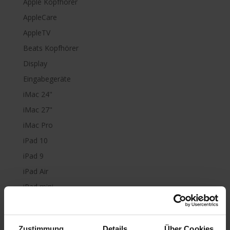
Apple Kopfhörer
AppleCare
AppleTV
Beats Kopfhörer
Display
Eingabegeräte
iMac 24"
iMac 27"
iMac Pro
iPad 10
iPad 9
iPad Air
iPad mini
iPad Pro
iPhone 6
Zustimmung
Details
Über Cookies