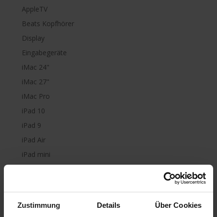
AppleTV
Beats Kopfhörer
Display
Eingabegeräte
iMac 24"
iMac 27"
iMac Pro
iPad 10
iPad 9
iPad Air
iPad mini
iPad Pro
iPhone 6
iPhone 7
Zustimmung
Details
Über Cookies
iPhone 8