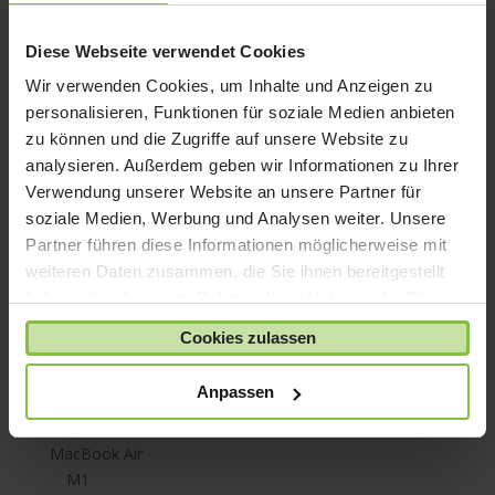
iPhone SE
Diese Webseite verwendet Cookies
iPhone X
Wir verwenden Cookies, um Inhalte und Anzeigen zu
iPod nano
personalisieren, Funktionen für soziale Medien anbieten
iPod shuffle
zu können und die Zugriffe auf unsere Website zu
iPod touch
analysieren. Außerdem geben wir Informationen zu Ihrer
Kabel & Adapter
Verwendung unserer Website an unsere Partner für
soziale Medien, Werbung und Analysen weiter. Unsere
Kopfhörer
Partner führen diese Informationen möglicherweise mit
LaCie Rugged
weiteren Daten zusammen, die Sie ihnen bereitgestellt
Lightning
haben oder die sie im Rahmen Ihrer Nutzung der Dienste
Mac mini
gesammelt haben.
Cookies zulassen
Mac Pro
Mac Studio
Anpassen
MacBook
MacBook Air
M1