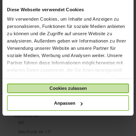
iPhone X
Diese Webseite verwendet Cookies
iPod nano
Wir verwenden Cookies, um Inhalte und Anzeigen zu
iPod shuffle
personalisieren, Funktionen für soziale Medien anbieten
iPod touch
zu können und die Zugriffe auf unsere Website zu
analysieren. Außerdem geben wir Informationen zu Ihrer
Kabel & Adapter
Verwendung unserer Website an unsere Partner für
Kopfhörer
soziale Medien, Werbung und Analysen weiter. Unsere
LaCie Rugged
Partner führen diese Informationen möglicherweise mit
Lightning
weiteren Daten zusammen, die Sie ihnen bereitgestellt
haben oder die sie im Rahmen Ihrer Nutzung der Dienste
Mac mini
gesammelt haben.
Mac Pro
Cookies zulassen
Mac Studio
Anpassen
MacBook
MacBook Air
M1
MacBook Air 13"