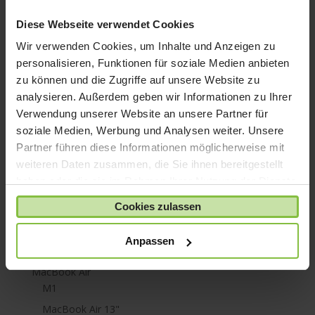
iPhone X
Diese Webseite verwendet Cookies
iPod nano
Wir verwenden Cookies, um Inhalte und Anzeigen zu
iPod shuffle
personalisieren, Funktionen für soziale Medien anbieten
zu können und die Zugriffe auf unsere Website zu
iPod touch
analysieren. Außerdem geben wir Informationen zu Ihrer
Kabel & Adapter
Verwendung unserer Website an unsere Partner für
Kopfhörer
soziale Medien, Werbung und Analysen weiter. Unsere
LaCie Rugged
Partner führen diese Informationen möglicherweise mit
weiteren Daten zusammen, die Sie ihnen bereitgestellt
Lightning
haben oder die sie im Rahmen Ihrer Nutzung der Dienste
Mac mini
gesammelt haben.
Cookies zulassen
Mac Pro
Mac Studio
Anpassen
MacBook
MacBook Air
M1
MacBook Air 13"