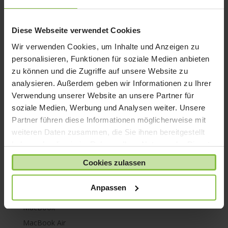
iPhone 8
iPhone SE
Diese Webseite verwendet Cookies
iPhone X
Wir verwenden Cookies, um Inhalte und Anzeigen zu
iPod nano
personalisieren, Funktionen für soziale Medien anbieten
iPod shuffle
zu können und die Zugriffe auf unsere Website zu
analysieren. Außerdem geben wir Informationen zu Ihrer
iPod touch
Verwendung unserer Website an unsere Partner für
Kabel & Adapter
soziale Medien, Werbung und Analysen weiter. Unsere
Kopfhörer
Partner führen diese Informationen möglicherweise mit
LaCie Rugged
weiteren Daten zusammen, die Sie ihnen bereitgestellt
haben oder die sie im Rahmen Ihrer Nutzung der Dienste
Lightning
gesammelt haben.
Mac mini
Cookies zulassen
Mac Pro
Anpassen
Mac Studio
MacBook
MacBook Air