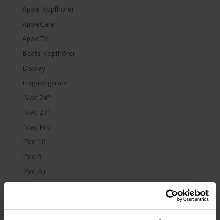
Apple Kopfhörer
AppleCare
AppleTV
Beats Kopfhörer
Display
Eingabegeräte
iMac 24"
iMac 27"
iMac Pro
iPad 10
iPad 9
iPad Air
iPad mini
iPad Pro
iPhone 6