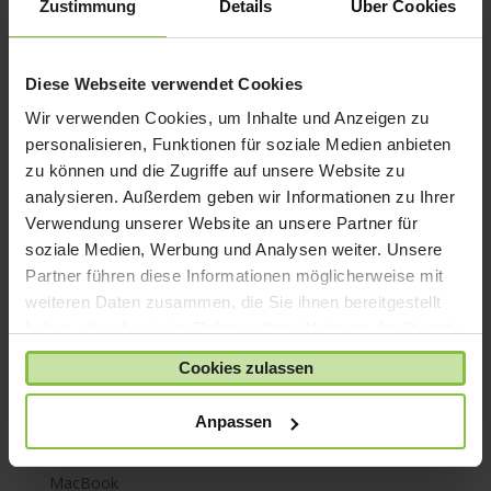
Zustimmung
Details
Über Cookies
iPhone 7
iPhone 8
Diese Webseite verwendet Cookies
iPhone SE
Wir verwenden Cookies, um Inhalte und Anzeigen zu
iPhone X
personalisieren, Funktionen für soziale Medien anbieten
iPod nano
zu können und die Zugriffe auf unsere Website zu
iPod shuffle
analysieren. Außerdem geben wir Informationen zu Ihrer
iPod touch
Verwendung unserer Website an unsere Partner für
soziale Medien, Werbung und Analysen weiter. Unsere
Kabel & Adapter
Partner führen diese Informationen möglicherweise mit
Kopfhörer
weiteren Daten zusammen, die Sie ihnen bereitgestellt
LaCie Rugged
haben oder die sie im Rahmen Ihrer Nutzung der Dienste
Lightning
gesammelt haben.
Cookies zulassen
Mac mini
Mac Pro
Anpassen
Mac Studio
MacBook