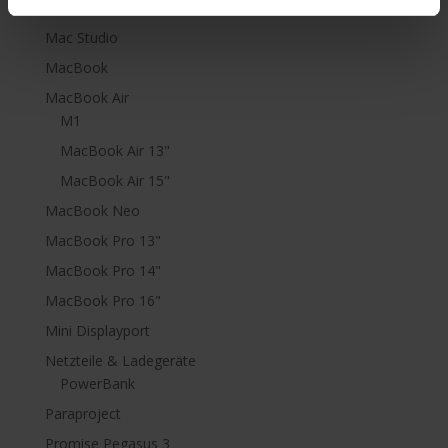
Mac Pro
Mac Studio
MacBook
MacBook Air
M1
MacBook Air 13"
MacBook Air 15"
MacBook Neo
MacBook Pro 13"
MacBook Pro 14"
MacBook Pro 16"
Mini Displayport
Netzteile & Ladegeräte
PowerBank
Paraproject
Promise Pegasus 3