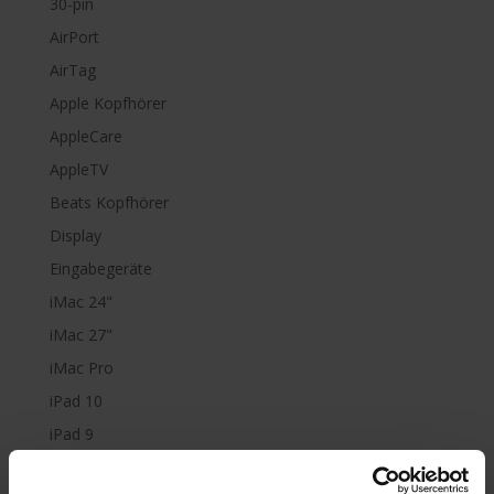
30-pin
AirPort
AirTag
Apple Kopfhörer
AppleCare
AppleTV
Beats Kopfhörer
Display
Eingabegeräte
iMac 24"
iMac 27"
iMac Pro
iPad 10
iPad 9
iPad Air