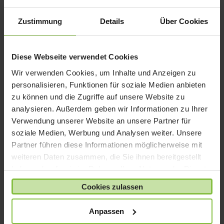
iPad mini
iPad Pro
Zustimmung
Details
Über Cookies
iPhone 6
iPhone 7
Diese Webseite verwendet Cookies
iPhone 8
Wir verwenden Cookies, um Inhalte und Anzeigen zu
iPhone SE
personalisieren, Funktionen für soziale Medien anbieten
iPhone X
zu können und die Zugriffe auf unsere Website zu
iPod nano
analysieren. Außerdem geben wir Informationen zu Ihrer
Verwendung unserer Website an unsere Partner für
iPod shuffle
soziale Medien, Werbung und Analysen weiter. Unsere
iPod touch
Partner führen diese Informationen möglicherweise mit
Kabel & Adapter
weiteren Daten zusammen, die Sie ihnen bereitgestellt
Kopfhörer
haben oder die sie im Rahmen Ihrer Nutzung der Dienste
gesammelt haben.
LaCie Rugged
Cookies zulassen
Lightning
Anpassen
Mac mini