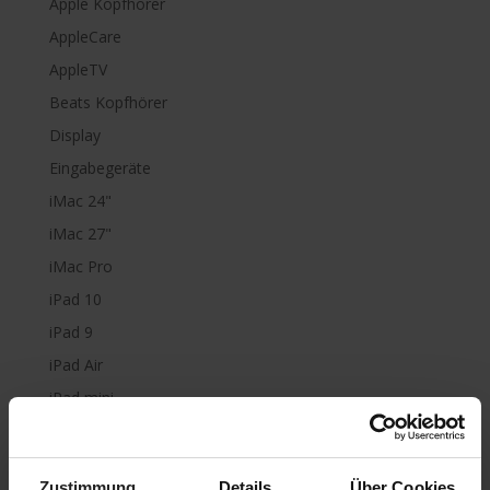
Apple Kopfhörer
AppleCare
AppleTV
Beats Kopfhörer
Display
Eingabegeräte
iMac 24"
iMac 27"
iMac Pro
iPad 10
iPad 9
iPad Air
iPad mini
iPad Pro
iPhone 6
Zustimmung
Details
Über Cookies