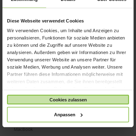
iPhone 7
iPhone 8
iPhone SE
Diese Webseite verwendet Cookies
iPhone X
Wir verwenden Cookies, um Inhalte und Anzeigen zu
personalisieren, Funktionen für soziale Medien anbieten
iPod nano
zu können und die Zugriffe auf unsere Website zu
iPod shuffle
analysieren. Außerdem geben wir Informationen zu Ihrer
iPod touch
Verwendung unserer Website an unsere Partner für
Kabel & Adapter
soziale Medien, Werbung und Analysen weiter. Unsere
Partner führen diese Informationen möglicherweise mit
Kopfhörer
weiteren Daten zusammen, die Sie ihnen bereitgestellt
LaCie Rugged
haben oder die sie im Rahmen Ihrer Nutzung der Dienste
Lightning
gesammelt haben.
Cookies zulassen
Mac mini
Mac Pro
Anpassen
Mac Studio
MacBook