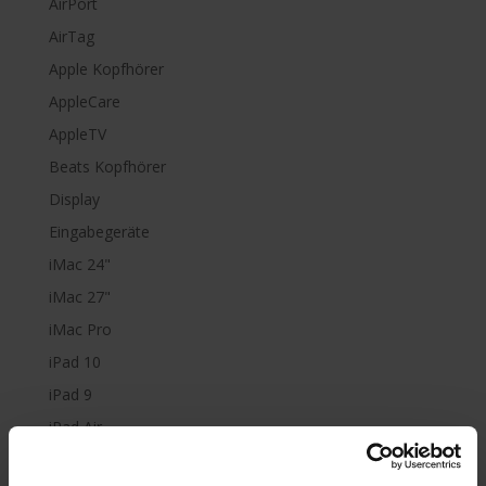
AirPort
AirTag
Apple Kopfhörer
AppleCare
AppleTV
Beats Kopfhörer
Display
Eingabegeräte
iMac 24"
iMac 27"
iMac Pro
iPad 10
iPad 9
iPad Air
iPad mini