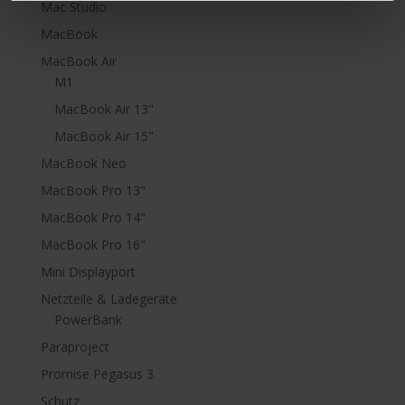
Mac Studio
MacBook
MacBook Air
M1
MacBook Air 13"
MacBook Air 15"
MacBook Neo
MacBook Pro 13"
MacBook Pro 14"
MacBook Pro 16"
Mini Displayport
Netzteile & Ladegeräte
PowerBank
Paraproject
Promise Pegasus 3
Schutz