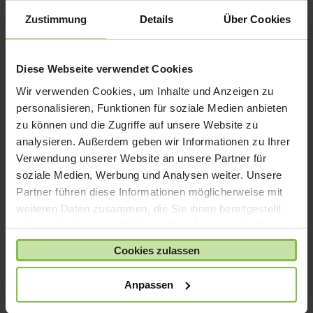
iPad Pro
Zustimmung
Details
Über Cookies
iPhone 6
iPhone 7
iPhone 8
Diese Webseite verwendet Cookies
iPhone SE
Wir verwenden Cookies, um Inhalte und Anzeigen zu
personalisieren, Funktionen für soziale Medien anbieten
iPhone X
zu können und die Zugriffe auf unsere Website zu
iPod nano
analysieren. Außerdem geben wir Informationen zu Ihrer
iPod shuffle
Verwendung unserer Website an unsere Partner für
iPod touch
soziale Medien, Werbung und Analysen weiter. Unsere
Partner führen diese Informationen möglicherweise mit
Kabel & Adapter
weiteren Daten zusammen, die Sie ihnen bereitgestellt
Kopfhörer
haben oder die sie im Rahmen Ihrer Nutzung der Dienste
LaCie Rugged
gesammelt haben.
Cookies zulassen
Lightning
Mac mini
Anpassen
Mac Pro