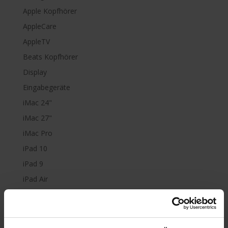
Apple Kopfhörer
AppleCare
AppleTV
Beats Kopfhörer
Display
Eingabegeräte
iMac 24"
iMac 27"
iMac Pro
iPad 10
iPad 9
iPad Air
iPad mini
iPad Pro
iPhone 6