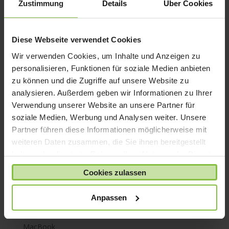
Zustimmung
Details
Über Cookies
iPhone 7
iPhone 8
Diese Webseite verwendet Cookies
iPhone SE
Wir verwenden Cookies, um Inhalte und Anzeigen zu
iPhone X
personalisieren, Funktionen für soziale Medien anbieten
iPod nano
zu können und die Zugriffe auf unsere Website zu
iPod shuffle
analysieren. Außerdem geben wir Informationen zu Ihrer
iPod touch
Verwendung unserer Website an unsere Partner für
soziale Medien, Werbung und Analysen weiter. Unsere
Kabel & Adapter
Partner führen diese Informationen möglicherweise mit
Kopfhörer
weiteren Daten zusammen, die Sie ihnen bereitgestellt
LaCie Rugged
haben oder die sie im Rahmen Ihrer Nutzung der Dienste
Lightning
gesammelt haben.
Cookies zulassen
Mac mini
Mac Pro
Anpassen
Mac Studio
MacBook