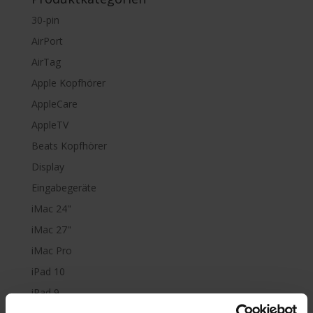
30-pin
AirPort
AirTag
Apple Kopfhörer
AppleCare
AppleTV
Beats Kopfhörer
Display
Eingabegeräte
iMac 24"
iMac 27"
iMac Pro
iPad 10
iPad 9