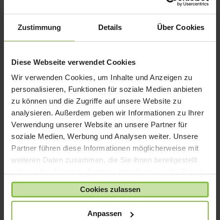
iPad Air
iPad mini
Zustimmung
Details
Über Cookies
iPad Pro
iPhone 6
iPhone 7
Diese Webseite verwendet Cookies
iPhone 8
Wir verwenden Cookies, um Inhalte und Anzeigen zu
iPhone SE
personalisieren, Funktionen für soziale Medien anbieten
zu können und die Zugriffe auf unsere Website zu
iPhone X
analysieren. Außerdem geben wir Informationen zu Ihrer
iPod nano
Verwendung unserer Website an unsere Partner für
iPod shuffle
soziale Medien, Werbung und Analysen weiter. Unsere
iPod touch
Partner führen diese Informationen möglicherweise mit
weiteren Daten zusammen, die Sie ihnen bereitgestellt
Kabel & Adapter
haben oder die sie im Rahmen Ihrer Nutzung der Dienste
Kopfhörer
gesammelt haben.
Cookies zulassen
LaCie Rugged
Lightning
Anpassen