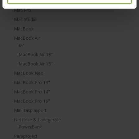
Mac mini
Mac Pro
Mac Studio
MacBook
MacBook Air
M1
MacBook Air 13"
MacBook Air 15"
MacBook Neo
MacBook Pro 13"
MacBook Pro 14"
MacBook Pro 16"
Mini Displayport
Netzteile & Ladegeräte
PowerBank
Paraproject