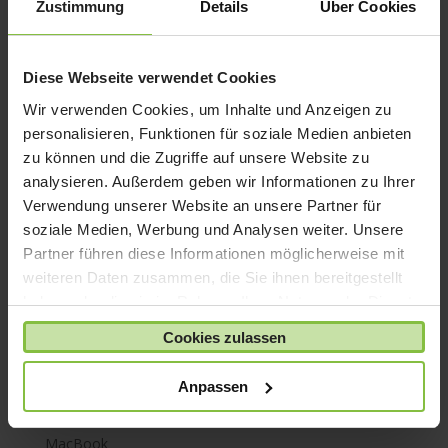
Zustimmung
Details
Über Cookies
iPhone 7
iPhone 8
Diese Webseite verwendet Cookies
iPhone SE
Wir verwenden Cookies, um Inhalte und Anzeigen zu
iPhone X
personalisieren, Funktionen für soziale Medien anbieten
iPod nano
zu können und die Zugriffe auf unsere Website zu
iPod shuffle
analysieren. Außerdem geben wir Informationen zu Ihrer
iPod touch
Verwendung unserer Website an unsere Partner für
soziale Medien, Werbung und Analysen weiter. Unsere
Kabel & Adapter
Partner führen diese Informationen möglicherweise mit
Kopfhörer
weiteren Daten zusammen, die Sie ihnen bereitgestellt
LaCie Rugged
haben oder die sie im Rahmen Ihrer Nutzung der Dienste
Lightning
gesammelt haben.
Cookies zulassen
Mac mini
Mac Pro
Anpassen
Mac Studio
MacBook