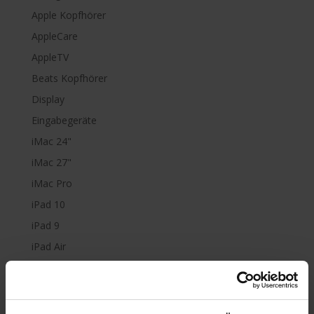
Apple Kopfhörer
AppleCare
AppleTV
Beats Kopfhörer
Display
Eingabegeräte
iMac 24"
iMac 27"
iMac Pro
iPad 10
iPad 9
iPad Air
iPad mini
iPad Pro
iPhone 6