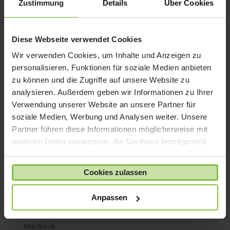
Zustimmung
Details
Über Cookies
iPhone 7
iPhone 8
Diese Webseite verwendet Cookies
iPhone SE
Wir verwenden Cookies, um Inhalte und Anzeigen zu
iPhone X
personalisieren, Funktionen für soziale Medien anbieten
iPod nano
zu können und die Zugriffe auf unsere Website zu
iPod shuffle
analysieren. Außerdem geben wir Informationen zu Ihrer
iPod touch
Verwendung unserer Website an unsere Partner für
soziale Medien, Werbung und Analysen weiter. Unsere
Kabel & Adapter
Partner führen diese Informationen möglicherweise mit
Kopfhörer
weiteren Daten zusammen, die Sie ihnen bereitgestellt
LaCie Rugged
haben oder die sie im Rahmen Ihrer Nutzung der Dienste
Lightning
gesammelt haben.
Cookies zulassen
Mac mini
Mac Pro
Anpassen
Mac Studio
MacBook