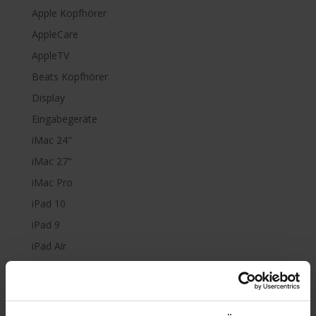
Apple Kopfhörer
AppleCare
AppleTV
Beats Kopfhörer
Display
Eingabegeräte
iMac 24"
iMac 27"
iMac Pro
iPad 10
iPad 9
iPad Air
iPad mini
iPad Pro
iPhone 6