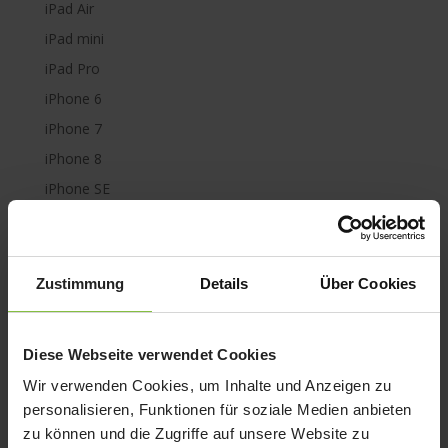
iPad Air
iPad mini
iPad Pro
iPhone 6
iPhone 7
iPhone 8
iPhone SE
iPhone X
iPod nano
iPod shuffle
Zustimmung
Details
Über Cookies
iPod touch
Kabel & Adapter
Diese Webseite verwendet Cookies
Kopfhörer
Wir verwenden Cookies, um Inhalte und Anzeigen zu
LaCie Rugged
personalisieren, Funktionen für soziale Medien anbieten
Lightning
zu können und die Zugriffe auf unsere Website zu