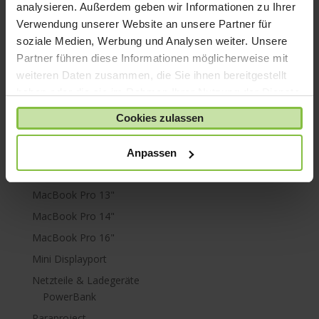
Mac mini
analysieren. Außerdem geben wir Informationen zu Ihrer
Verwendung unserer Website an unsere Partner für
Mac Pro
soziale Medien, Werbung und Analysen weiter. Unsere
Mac Studio
Partner führen diese Informationen möglicherweise mit
MacBook
weiteren Daten zusammen, die Sie ihnen bereitgestellt
MacBook Air
haben oder die sie im Rahmen Ihrer Nutzung der Dienste
M1
gesammelt haben.
Cookies zulassen
MacBook Air 13"
MacBook Air 15"
Anpassen
MacBook Neo
MacBook Pro 13"
MacBook Pro 14"
MacBook Pro 16"
Mini Displayport
Netzteile & Ladegeräte
PowerBank
Paraproject