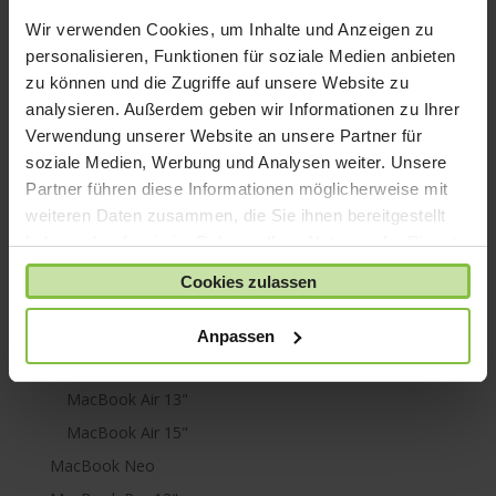
iPod shuffle
Wir verwenden Cookies, um Inhalte und Anzeigen zu
iPod touch
personalisieren, Funktionen für soziale Medien anbieten
Kabel & Adapter
zu können und die Zugriffe auf unsere Website zu
Kopfhörer
analysieren. Außerdem geben wir Informationen zu Ihrer
Verwendung unserer Website an unsere Partner für
LaCie Rugged
soziale Medien, Werbung und Analysen weiter. Unsere
Lightning
Partner führen diese Informationen möglicherweise mit
Mac mini
weiteren Daten zusammen, die Sie ihnen bereitgestellt
Mac Pro
haben oder die sie im Rahmen Ihrer Nutzung der Dienste
gesammelt haben.
Mac Studio
Cookies zulassen
MacBook
Anpassen
MacBook Air
M1
MacBook Air 13"
MacBook Air 15"
MacBook Neo