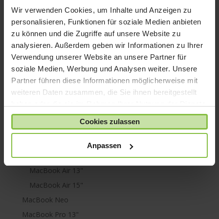
Wir verwenden Cookies, um Inhalte und Anzeigen zu
iPod touch
personalisieren, Funktionen für soziale Medien anbieten
Kabel & Adapter
zu können und die Zugriffe auf unsere Website zu
Kopfhörer
analysieren. Außerdem geben wir Informationen zu Ihrer
LaCie Rugged
Verwendung unserer Website an unsere Partner für
soziale Medien, Werbung und Analysen weiter. Unsere
Lightning
Partner führen diese Informationen möglicherweise mit
Mac mini
weiteren Daten zusammen, die Sie ihnen bereitgestellt
Mac Pro
haben oder die sie im Rahmen Ihrer Nutzung der Dienste
Mac Studio
gesammelt haben.
Cookies zulassen
MacBook
MacBook Air
Anpassen
M1
MacBook Air 13"
MacBook Air 15"
MacBook Neo
MacBook Pro 13"