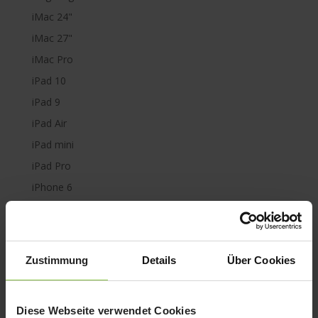
iMac 24"
iMac 27"
iMac Pro
iPad 10
iPad 9
iPad Air
iPad mini
iPad Pro
iPhone 6
iPhone 7
iPhone 8
iPhone SE
Zustimmung
Details
Über Cookies
iPhone X
iPod nano
Diese Webseite verwendet Cookies
iPod shuffle