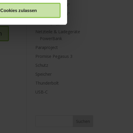
MacBook Pro 14"
Cookies zulassen
MacBook Pro 16"
Mini Displayport
Netzteile & Ladegeräte
PowerBank
Paraproject
Promise Pegasus 3
Schutz
Speicher
Thunderbolt
USB-C