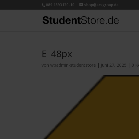
089 1893130-10
shop@acsgroup.de
E_48px
von
wpadmin-studentstore
|
Juni 27, 2025
|
0 