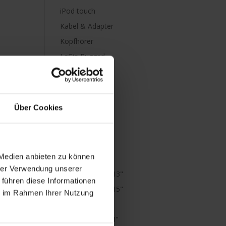
iPod touch
Kabel & Adapter
Kopfhörer
LaCie Rugged
Lightning
Mac mini
Mac Pro
Über Cookies
Mac Studio
MacBook
MacBook Air
 Medien anbieten zu können
M1
hrer Verwendung unserer
MacBook Air 13"
 führen diese Informationen
MacBook Air 15"
ie im Rahmen Ihrer Nutzung
MacBook Neo
MacBook Pro 13"