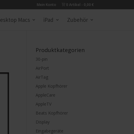
Mein Konto
0 Artikel
0,00 €
esktop Macs
iPad
Zubehör
Produktkategorien
30-pin
AirPort
AirTag
Apple Kopfhörer
AppleCare
AppleTV
Beats Kopfhörer
Display
Eingabegeräte