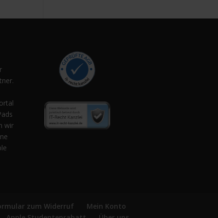
r
ner.
,
ortal
Pads
n wir
ene
ple
ormular zum Widerruf
Mein Konto
Apple Studentenrabatt
Über uns