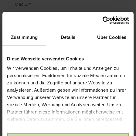
iMac 27"
iMac Pro
iPad 10
iPad 9
Zustimmung
Details
Über Cookies
iPad Air
iPad mini
iPad Pro
Diese Webseite verwendet Cookies
iPhone 6
Wir verwenden Cookies, um Inhalte und Anzeigen zu
personalisieren, Funktionen für soziale Medien anbieten
iPhone 7
zu können und die Zugriffe auf unsere Website zu
iPhone 8
analysieren. Außerdem geben wir Informationen zu Ihrer
iPhone SE
Verwendung unserer Website an unsere Partner für
iPhone X
soziale Medien, Werbung und Analysen weiter. Unsere
Partner führen diese Informationen möglicherweise mit
iPod nano
weiteren Daten zusammen, die Sie ihnen bereitgestellt
iPod shuffle
haben oder die sie im Rahmen Ihrer Nutzung der Dienste
iPod touch
gesammelt haben.