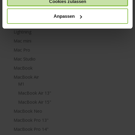
Cookies zulassen
Kabel & Adapter
Kopfhörer
Anpassen
LaCie Rugged
Lightning
Mac mini
Mac Pro
Mac Studio
MacBook
MacBook Air
M1
MacBook Air 13"
MacBook Air 15"
MacBook Neo
MacBook Pro 13"
MacBook Pro 14"