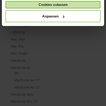
gesammelt haben.
iPod touch
Cookies zulassen
Kabel & Adapter
Anpassen
Kopfhörer
LaCie Rugged
Lightning
Mac mini
Mac Pro
Mac Studio
MacBook
MacBook Air
M1
MacBook Air 13"
MacBook Air 15"
MacBook Neo
MacBook Pro 13"