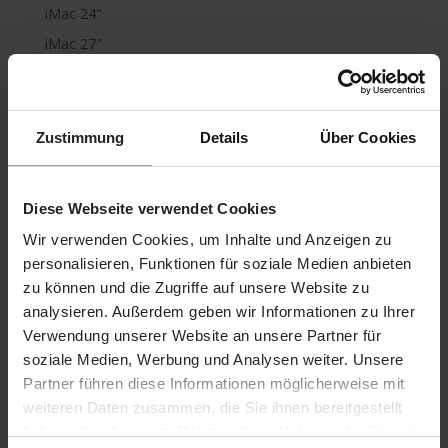
iMac 24"
iMac 27"
iMac Pro
iPad 10
iPad 9
Zustimmung
Details
Über Cookies
iPad Air
iPad mini
Diese Webseite verwendet Cookies
iPad Pro
Wir verwenden Cookies, um Inhalte und Anzeigen zu
iPhone 6
personalisieren, Funktionen für soziale Medien anbieten
iPhone 7
zu können und die Zugriffe auf unsere Website zu
analysieren. Außerdem geben wir Informationen zu Ihrer
iPhone 8
Verwendung unserer Website an unsere Partner für
iPhone SE
soziale Medien, Werbung und Analysen weiter. Unsere
iPhone X
Partner führen diese Informationen möglicherweise mit
iPod nano
weiteren Daten zusammen, die Sie ihnen bereitgestellt
haben oder die sie im Rahmen Ihrer Nutzung der Dienste
iPod shuffle