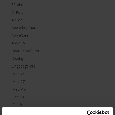
30-pin
AirPort
AirTag
Apple Kopfhörer
AppleCare
AppleTV
Beats Kopfhörer
Display
Eingabegeräte
iMac 24"
iMac 27"
iMac Pro
iPad 10
iPad 9
iPad Air