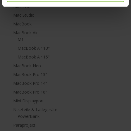
Mac Pro
Mac Studio
MacBook
MacBook Air
M1
MacBook Air 13"
MacBook Air 15"
MacBook Neo
MacBook Pro 13"
MacBook Pro 14"
MacBook Pro 16"
Mini Displayport
Netzteile & Ladegeräte
PowerBank
Paraproject