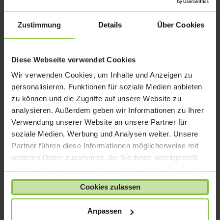
iPad mini
iPad Pro
Zustimmung
Details
Über Cookies
iPhone 6
iPhone 7
Diese Webseite verwendet Cookies
iPhone 8
Wir verwenden Cookies, um Inhalte und Anzeigen zu
iPhone SE
personalisieren, Funktionen für soziale Medien anbieten
iPhone X
zu können und die Zugriffe auf unsere Website zu
analysieren. Außerdem geben wir Informationen zu Ihrer
iPod nano
Verwendung unserer Website an unsere Partner für
iPod shuffle
soziale Medien, Werbung und Analysen weiter. Unsere
iPod touch
Partner führen diese Informationen möglicherweise mit
Kabel & Adapter
weiteren Daten zusammen, die Sie ihnen bereitgestellt
haben oder die sie im Rahmen Ihrer Nutzung der Dienste
Kopfhörer
gesammelt haben.
LaCie Rugged
Cookies zulassen
Lightning
Anpassen
Mac mini