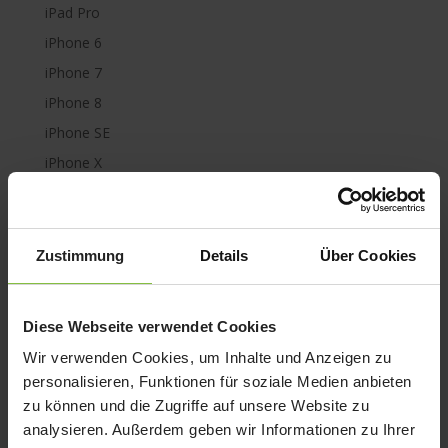
iPad Pro
iPhone 6
iPhone 7
iPhone 8
iPhone SE
iPhone X
iPod nano
iPod shuffle
iPod touch
Zustimmung
Details
Über Cookies
Kabel & Adapter
Kopfhörer
Diese Webseite verwendet Cookies
LaCie Rugged
Wir verwenden Cookies, um Inhalte und Anzeigen zu
Lightning
personalisieren, Funktionen für soziale Medien anbieten
Mac mini
zu können und die Zugriffe auf unsere Website zu
analysieren. Außerdem geben wir Informationen zu Ihrer
Mac Pro