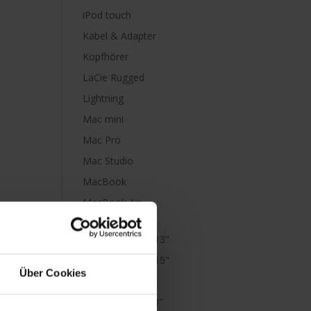
iPod touch
Kabel & Adapter
Kopfhörer
LaCie Rugged
Lightning
Mac mini
Mac Pro
Mac Studio
MacBook
MacBook Air
M1
MacBook Air 13"
MacBook Air 15"
Über Cookies
MacBook Neo
MacBook Pro 13"