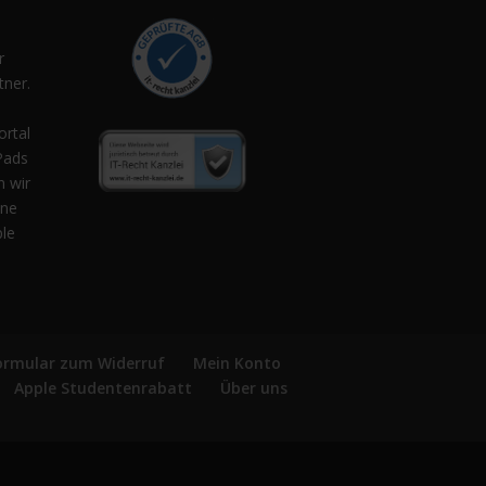
r
ner.
,
ortal
Pads
n wir
ene
ple
ormular zum Widerruf
Mein Konto
Apple Studentenrabatt
Über uns