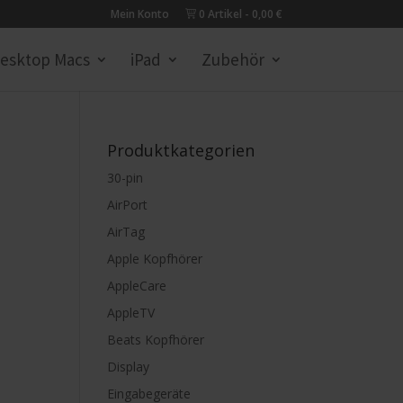
Mein Konto
0 Artikel
0,00 €
esktop Macs
iPad
Zubehör
Produktkategorien
30-pin
AirPort
AirTag
Apple Kopfhörer
AppleCare
AppleTV
Beats Kopfhörer
Display
Eingabegeräte