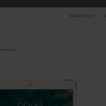
Mobile Macs
D
ommentare