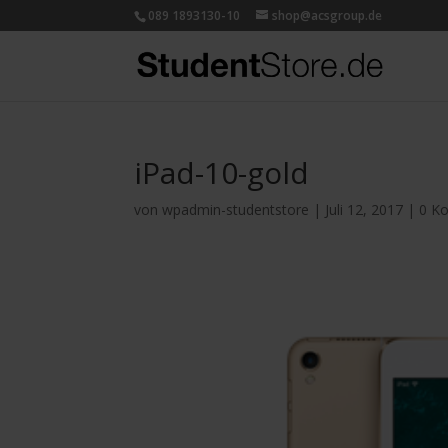
089 1893130-10
shop@acsgroup.de
iPad-10-gold
von
wpadmin-studentstore
|
Juli 12, 2017
|
0 K