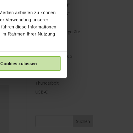
MacBook Pro 14"
 Medien anbieten zu können
MacBook Pro 16"
hrer Verwendung unserer
Mini Displayport
 führen diese Informationen
Netzteile & Ladegeräte
ie im Rahmen Ihrer Nutzung
PowerBank
Paraproject
Promise Pegasus 3
Cookies zulassen
Schutz
Speicher
Thunderbolt
USB-C