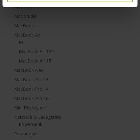
Mac Pro
Mac Studio
MacBook
MacBook Air
M1
MacBook Air 13"
MacBook Air 15"
MacBook Neo
MacBook Pro 13"
MacBook Pro 14"
MacBook Pro 16"
Mini Displayport
Netzteile & Ladegeräte
PowerBank
Paraproject