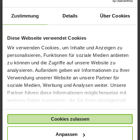
iPad mini
iPad Pro
Zustimmung
Details
Über Cookies
iPhone 6
iPhone 7
Diese Webseite verwendet Cookies
iPhone 8
Wir verwenden Cookies, um Inhalte und Anzeigen zu
iPhone SE
personalisieren, Funktionen für soziale Medien anbieten
iPhone X
zu können und die Zugriffe auf unsere Website zu
analysieren. Außerdem geben wir Informationen zu Ihrer
iPod nano
Verwendung unserer Website an unsere Partner für
iPod shuffle
soziale Medien, Werbung und Analysen weiter. Unsere
iPod touch
Partner führen diese Informationen möglicherweise mit
Kabel & Adapter
weiteren Daten zusammen, die Sie ihnen bereitgestellt
haben oder die sie im Rahmen Ihrer Nutzung der Dienste
Kopfhörer
gesammelt haben.
LaCie Rugged
Cookies zulassen
Lightning
Anpassen
Mac mini