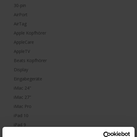
30-pin
AirPort
AirTag
Apple Kopfhörer
AppleCare
AppleTV
Beats Kopfhörer
Display
Eingabegeräte
iMac 24"
iMac 27"
iMac Pro
iPad 10
iPad 9
iPad Air