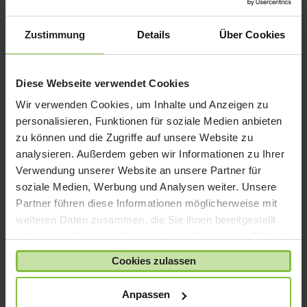
iPad mini
iPad Pro
Zustimmung
Details
Über Cookies
iPhone 6
iPhone 7
Diese Webseite verwendet Cookies
iPhone 8
Wir verwenden Cookies, um Inhalte und Anzeigen zu
iPhone SE
personalisieren, Funktionen für soziale Medien anbieten
iPhone X
zu können und die Zugriffe auf unsere Website zu
analysieren. Außerdem geben wir Informationen zu Ihrer
iPod nano
Verwendung unserer Website an unsere Partner für
iPod shuffle
soziale Medien, Werbung und Analysen weiter. Unsere
iPod touch
Partner führen diese Informationen möglicherweise mit
Kabel & Adapter
weiteren Daten zusammen, die Sie ihnen bereitgestellt
haben oder die sie im Rahmen Ihrer Nutzung der Dienste
Kopfhörer
gesammelt haben.
LaCie Rugged
Cookies zulassen
Lightning
Anpassen
Mac mini