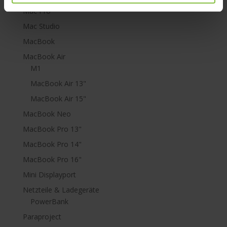
Mac Pro
Mac Studio
MacBook
MacBook Air
M1
MacBook Air 13"
MacBook Air 15"
MacBook Neo
MacBook Pro 13"
MacBook Pro 14"
MacBook Pro 16"
Mini Displayport
Netzteile & Ladegeräte
PowerBank
Paraproject