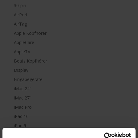
30-pin
AirPort
AirTag
Apple Kopfhörer
AppleCare
AppleTV
Beats Kopfhörer
Display
Eingabegeräte
iMac 24"
iMac 27"
iMac Pro
iPad 10
iPad 9
iPad Air