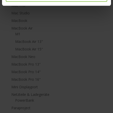
Mac Pro
Mac Studio
MacBook
MacBook Air
M1
MacBook Air 13"
MacBook Air 15"
MacBook Neo
MacBook Pro 13"
MacBook Pro 14"
MacBook Pro 16"
Mini Displayport
Netzteile & Ladegeräte
PowerBank
Paraproject