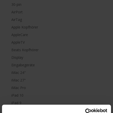
30-pin
AirPort
AirTag
Apple Kopfhörer
AppleCare
AppleTV
Beats Kopfhörer
Display
Eingabegeräte
iMac 24"
iMac 27"
iMac Pro
iPad 10
iPad 9
iPad Air