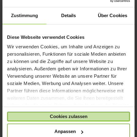
iPad mini
iPad Pro
Zustimmung
Details
Über Cookies
iPhone 6
iPhone 7
Diese Webseite verwendet Cookies
iPhone 8
Wir verwenden Cookies, um Inhalte und Anzeigen zu
iPhone SE
personalisieren, Funktionen für soziale Medien anbieten
iPhone X
zu können und die Zugriffe auf unsere Website zu
analysieren. Außerdem geben wir Informationen zu Ihrer
iPod nano
Verwendung unserer Website an unsere Partner für
iPod shuffle
soziale Medien, Werbung und Analysen weiter. Unsere
iPod touch
Partner führen diese Informationen möglicherweise mit
Kabel & Adapter
weiteren Daten zusammen, die Sie ihnen bereitgestellt
haben oder die sie im Rahmen Ihrer Nutzung der Dienste
Kopfhörer
gesammelt haben.
LaCie Rugged
Cookies zulassen
Lightning
Anpassen
Mac mini