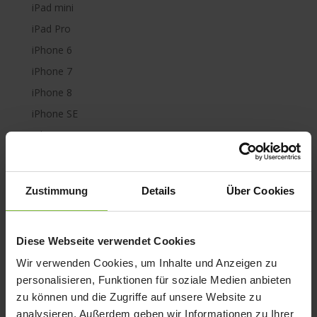
iPad mini
iPad Pro
iPhone 6
iPhone 7
iPhone 8
iPhone SE
iPhone X
iPod nano
iPod shuffle
Zustimmung
Details
Über Cookies
iPod touch
Kabel & Adapter
Kopfhörer
Diese Webseite verwendet Cookies
LaCie Rugged
Wir verwenden Cookies, um Inhalte und Anzeigen zu
personalisieren, Funktionen für soziale Medien anbieten
Lightning
zu können und die Zugriffe auf unsere Website zu
Mac mini
analysieren. Außerdem geben wir Informationen zu Ihrer