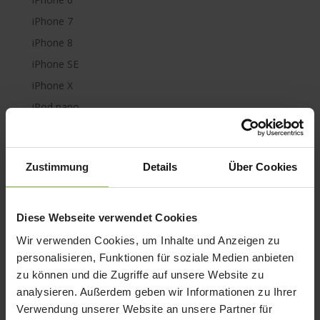
iPhone 7
iPhone 8
iPhone SE
iPhone X
iPod nano
iPod shuffle
iPod touch
Zustimmung
Details
Über Cookies
Kabel & Adapter
Kopfhörer
LaCie Rugged
Diese Webseite verwendet Cookies
Lightning
Wir verwenden Cookies, um Inhalte und Anzeigen zu
Mac mini
personalisieren, Funktionen für soziale Medien anbieten
zu können und die Zugriffe auf unsere Website zu
Mac Pro
analysieren. Außerdem geben wir Informationen zu Ihrer
Mac Studio
Verwendung unserer Website an unsere Partner für