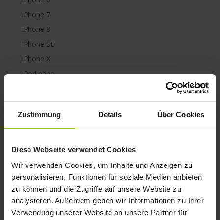
iPhone 7
iPhone 8
iPhone SE
iPhone X
iPod nano
iPod shuffle
iPod touch
Zustimmung
Details
Über Cookies
Kabel & Adapter
Kopfhörer
LaCie Rugged
Diese Webseite verwendet Cookies
Lightning
Wir verwenden Cookies, um Inhalte und Anzeigen zu
Mac mini
personalisieren, Funktionen für soziale Medien anbieten
zu können und die Zugriffe auf unsere Website zu
Mac Pro
analysieren. Außerdem geben wir Informationen zu Ihrer
Mac Studio
Verwendung unserer Website an unsere Partner für