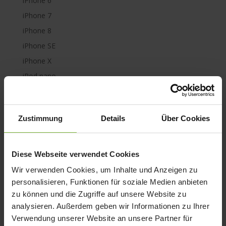
iPhone 6
iPhone 7
iPhone 8
iPhone SE
iPhone X
iPod nano
iPod shuffle
iPod touch
Zustimmung
Details
Über Cookies
Kabel & Adapter
Kopfhörer
LaCie Rugged
Diese Webseite verwendet Cookies
Lightning
Wir verwenden Cookies, um Inhalte und Anzeigen zu
Mac mini
personalisieren, Funktionen für soziale Medien anbieten
zu können und die Zugriffe auf unsere Website zu
Mac Pro
analysieren. Außerdem geben wir Informationen zu Ihrer
Mac Studio
Verwendung unserer Website an unsere Partner für