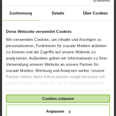
iPad mini
iPad Pro
Zustimmung
Details
Über Cookies
iPhone 6
iPhone 7
Diese Webseite verwendet Cookies
iPhone 8
Wir verwenden Cookies, um Inhalte und Anzeigen zu
iPhone SE
personalisieren, Funktionen für soziale Medien anbieten
iPhone X
zu können und die Zugriffe auf unsere Website zu
analysieren. Außerdem geben wir Informationen zu Ihrer
iPod nano
Verwendung unserer Website an unsere Partner für
iPod shuffle
soziale Medien, Werbung und Analysen weiter. Unsere
iPod touch
Partner führen diese Informationen möglicherweise mit
Kabel & Adapter
weiteren Daten zusammen, die Sie ihnen bereitgestellt
haben oder die sie im Rahmen Ihrer Nutzung der Dienste
Kopfhörer
gesammelt haben.
LaCie Rugged
Cookies zulassen
Lightning
Anpassen
Mac mini