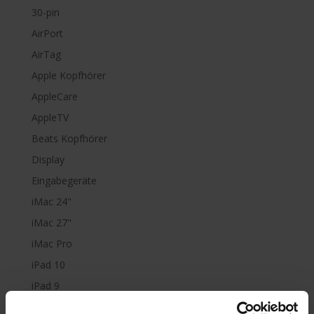
30-pin
AirPort
AirTag
Apple Kopfhörer
AppleCare
AppleTV
Beats Kopfhörer
Display
Eingabegeräte
iMac 24"
iMac 27"
iMac Pro
iPad 10
iPad 9
iPad Air