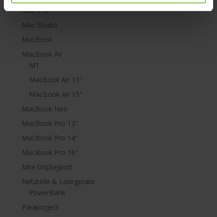
Mac Pro
Mac Studio
MacBook
MacBook Air
M1
MacBook Air 13"
MacBook Air 15"
MacBook Neo
MacBook Pro 13"
MacBook Pro 14"
MacBook Pro 16"
Mini Displayport
Netzteile & Ladegeräte
PowerBank
Paraproject