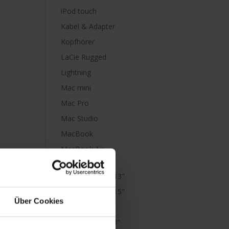
iPod touch
Kabel & Adapter
Kopfhörer
LaCie Rugged
Lightning
Mac mini
Mac Pro
Mac Studio
MacBook
MacBook Air
M1
MacBook Air 13"
MacBook Air 15"
Über Cookies
MacBook Neo
MacBook Pro 13"