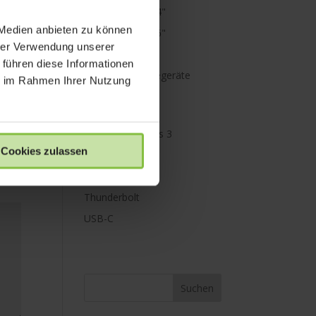
MacBook Pro 14"
 Medien anbieten zu können
MacBook Pro 16"
hrer Verwendung unserer
Mini Displayport
 führen diese Informationen
Netzteile & Ladegeräte
ie im Rahmen Ihrer Nutzung
PowerBank
Paraproject
Promise Pegasus 3
Cookies zulassen
Schutz
Speicher
Thunderbolt
USB-C