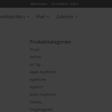
Mein Konto
0 Artikel
0,00 €
esktop Macs
iPad
Zubehör
Produktkategorien
30-pin
AirPort
AirTag
Apple Kopfhörer
AppleCare
AppleTV
Beats Kopfhörer
Display
Eingabegeräte