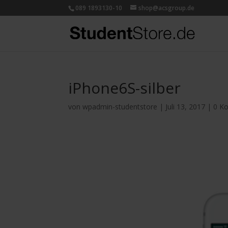
089 1893130-10
shop@acsgroup.de
iPhone6S-silber
von
wpadmin-studentstore
|
Juli 13, 2017
|
0 K