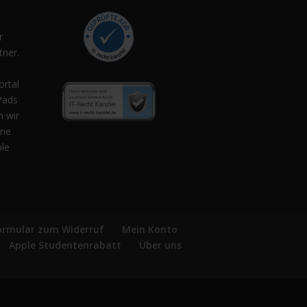
r
ner.
,
ortal
Pads
n wir
ene
ple
ormular zum Widerruf
Mein Konto
Apple Studentenrabatt
Über uns