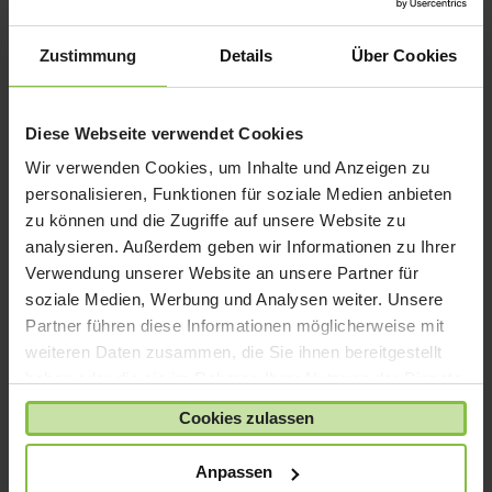
iPad mini
iPad Pro
Zustimmung
Details
Über Cookies
iPhone 6
iPhone 7
Diese Webseite verwendet Cookies
iPhone 8
Wir verwenden Cookies, um Inhalte und Anzeigen zu
iPhone SE
personalisieren, Funktionen für soziale Medien anbieten
iPhone X
zu können und die Zugriffe auf unsere Website zu
analysieren. Außerdem geben wir Informationen zu Ihrer
iPod nano
Verwendung unserer Website an unsere Partner für
iPod shuffle
soziale Medien, Werbung und Analysen weiter. Unsere
iPod touch
Partner führen diese Informationen möglicherweise mit
Kabel & Adapter
weiteren Daten zusammen, die Sie ihnen bereitgestellt
haben oder die sie im Rahmen Ihrer Nutzung der Dienste
Kopfhörer
gesammelt haben.
LaCie Rugged
Cookies zulassen
Lightning
Anpassen
Mac mini