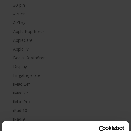
30-pin
AirPort
AirTag
Apple Kopfhörer
AppleCare
AppleTV
Beats Kopfhörer
Display
Eingabegeräte
iMac 24"
iMac 27"
iMac Pro
iPad 10
iPad 9
iPad Air