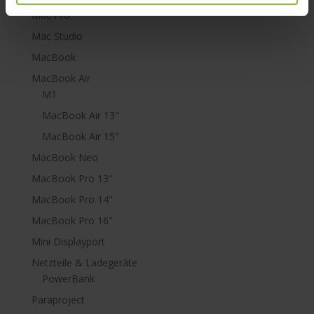
Mac Pro
Mac Studio
MacBook
MacBook Air
M1
MacBook Air 13"
MacBook Air 15"
MacBook Neo
MacBook Pro 13"
MacBook Pro 14"
MacBook Pro 16"
Mini Displayport
Netzteile & Ladegeräte
PowerBank
Paraproject