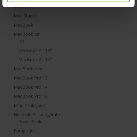
Mac Pro
Mac Studio
MacBook
MacBook Air
M1
MacBook Air 13"
MacBook Air 15"
MacBook Neo
MacBook Pro 13"
MacBook Pro 14"
MacBook Pro 16"
Mini Displayport
Netzteile & Ladegeräte
PowerBank
Paraproject