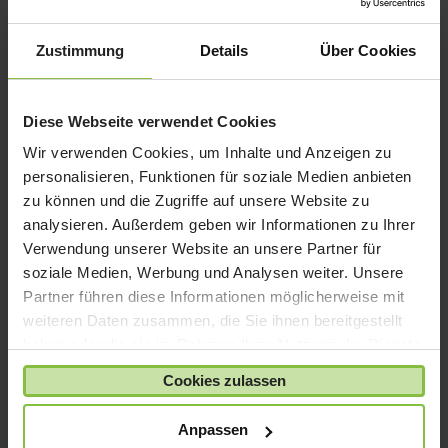
iPad mini
iPad Pro
Zustimmung
Details
Über Cookies
iPhone 6
iPhone 7
Diese Webseite verwendet Cookies
iPhone 8
Wir verwenden Cookies, um Inhalte und Anzeigen zu
iPhone SE
personalisieren, Funktionen für soziale Medien anbieten
iPhone X
zu können und die Zugriffe auf unsere Website zu
analysieren. Außerdem geben wir Informationen zu Ihrer
iPod nano
Verwendung unserer Website an unsere Partner für
iPod shuffle
soziale Medien, Werbung und Analysen weiter. Unsere
iPod touch
Partner führen diese Informationen möglicherweise mit
Kabel & Adapter
weiteren Daten zusammen, die Sie ihnen bereitgestellt
haben oder die sie im Rahmen Ihrer Nutzung der Dienste
Kopfhörer
gesammelt haben.
LaCie Rugged
Cookies zulassen
Lightning
Anpassen
Mac mini