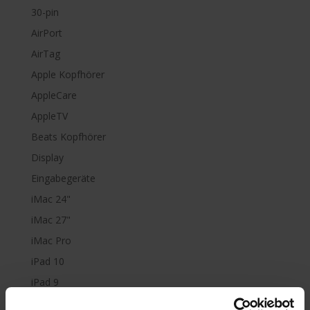
30-pin
AirPort
AirTag
Apple Kopfhörer
AppleCare
AppleTV
Beats Kopfhörer
Display
Eingabegeräte
iMac 24"
iMac 27"
iMac Pro
iPad 10
iPad 9
iPad Air