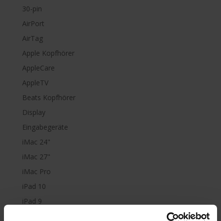
30-pin
AirPort
AirTag
Apple Kopfhörer
AppleCare
AppleTV
Beats Kopfhörer
Display
Eingabegeräte
iMac 24"
iMac 27"
iMac Pro
iPad 10
iPad 9
iPad Air