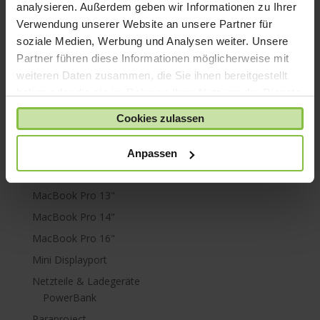
Mac mini
analysieren. Außerdem geben wir Informationen zu Ihrer
Verwendung unserer Website an unsere Partner für
Mac Pro
soziale Medien, Werbung und Analysen weiter. Unsere
Mac Studio
Partner führen diese Informationen möglicherweise mit
MacBook
weiteren Daten zusammen, die Sie ihnen bereitgestellt
MacBook Air
haben oder die sie im Rahmen Ihrer Nutzung der Dienste
M1
gesammelt haben.
Cookies zulassen
MacBook Air 13"
MacBook Air 15"
Anpassen
MacBook Neo
MacBook Pro 13"
MacBook Pro 14"
MacBook Pro 16"
Mini Displayport
Netzteile & Ladegeräte
PowerBank
Paraproject