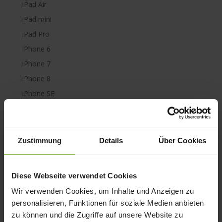
iPad Air
iPad mini
iPad Pro
iPhone 6
iPhone 7
iPhone 8
iPhone SE
iPhone X
iPod nano
iPod shuffle
Zustimmung
Details
Über Cookies
iPod touch
Kabel & Adapter
Diese Webseite verwendet Cookies
Kopfhörer
Wir verwenden Cookies, um Inhalte und Anzeigen zu
LaCie Rugged
personalisieren, Funktionen für soziale Medien anbieten
Lightning
zu können und die Zugriffe auf unsere Website zu