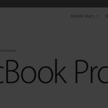
Mobile Macs
D
ommentare