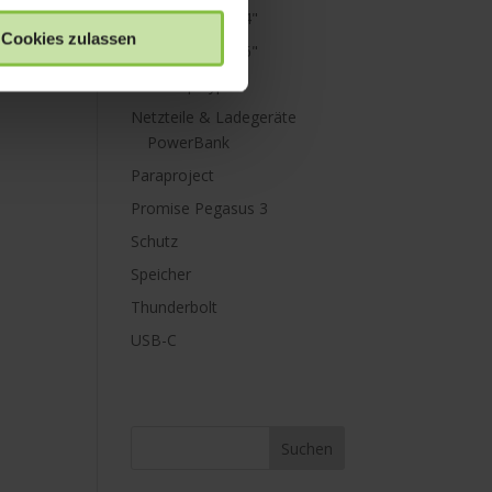
MacBook Pro 14"
Cookies zulassen
MacBook Pro 16"
Mini Displayport
Netzteile & Ladegeräte
PowerBank
Paraproject
Promise Pegasus 3
Schutz
Speicher
Thunderbolt
USB-C