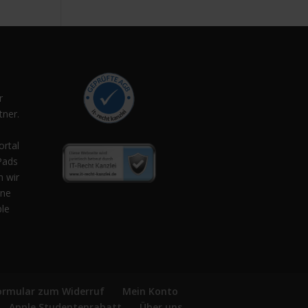
r
ner.
,
ortal
Pads
n wir
ene
ple
ormular zum Widerruf
Mein Konto
Apple Studentenrabatt
Über uns