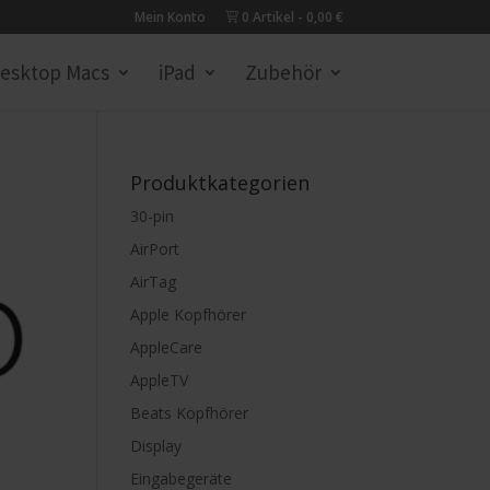
Mein Konto
0 Artikel
0,00 €
esktop Macs
iPad
Zubehör
Produktkategorien
30-pin
AirPort
AirTag
Apple Kopfhörer
AppleCare
AppleTV
Beats Kopfhörer
Display
Eingabegeräte