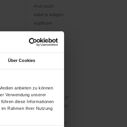
iPod touch
Kabel & Adapter
Kopfhörer
LaCie Rugged
Lightning
Mac mini
Mac Pro
Über Cookies
Mac Studio
MacBook
MacBook Air
 Medien anbieten zu können
M1
hrer Verwendung unserer
MacBook Air 13"
 führen diese Informationen
MacBook Air 15"
ie im Rahmen Ihrer Nutzung
MacBook Neo
MacBook Pro 13"