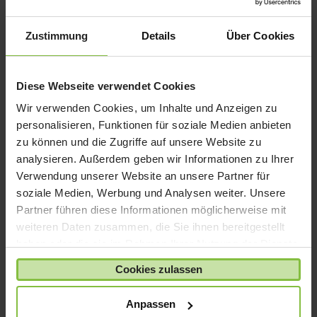
iPad mini
iPad Pro
Zustimmung
Details
Über Cookies
iPhone 6
iPhone 7
Diese Webseite verwendet Cookies
iPhone 8
Wir verwenden Cookies, um Inhalte und Anzeigen zu
iPhone SE
personalisieren, Funktionen für soziale Medien anbieten
iPhone X
zu können und die Zugriffe auf unsere Website zu
analysieren. Außerdem geben wir Informationen zu Ihrer
iPod nano
Verwendung unserer Website an unsere Partner für
iPod shuffle
soziale Medien, Werbung und Analysen weiter. Unsere
iPod touch
Partner führen diese Informationen möglicherweise mit
Kabel & Adapter
weiteren Daten zusammen, die Sie ihnen bereitgestellt
haben oder die sie im Rahmen Ihrer Nutzung der Dienste
Kopfhörer
gesammelt haben.
LaCie Rugged
Cookies zulassen
Lightning
Anpassen
Mac mini