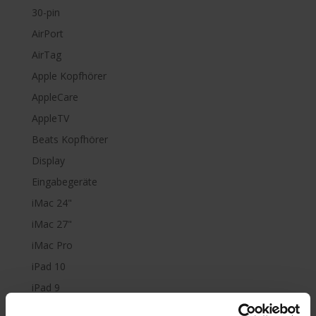
30-pin
AirPort
AirTag
Apple Kopfhörer
AppleCare
AppleTV
Beats Kopfhörer
Display
Eingabegeräte
iMac 24"
iMac 27"
iMac Pro
iPad 10
iPad 9
iPad Air