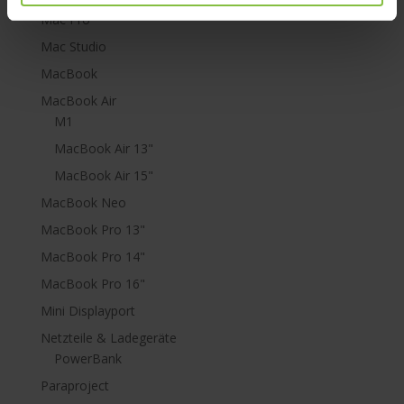
Mac Pro
Mac Studio
MacBook
MacBook Air
M1
MacBook Air 13"
MacBook Air 15"
MacBook Neo
MacBook Pro 13"
MacBook Pro 14"
MacBook Pro 16"
Mini Displayport
Netzteile & Ladegeräte
PowerBank
Paraproject