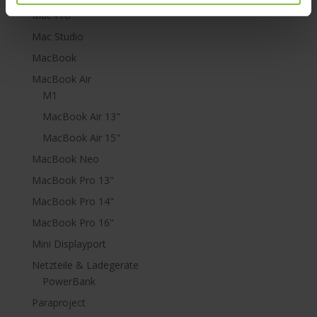
Mac Pro
Mac Studio
MacBook
MacBook Air
M1
MacBook Air 13"
MacBook Air 15"
MacBook Neo
MacBook Pro 13"
MacBook Pro 14"
MacBook Pro 16"
Mini Displayport
Netzteile & Ladegeräte
PowerBank
Paraproject