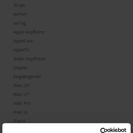
30-pin
AirPort
AirTag
Apple Kopfhörer
AppleCare
AppleTV
Beats Kopfhörer
Display
Eingabegeräte
iMac 24"
iMac 27"
iMac Pro
iPad 10
iPad 9
iPad Air