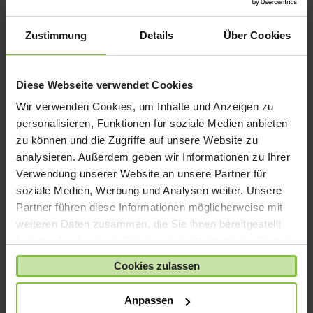
iPad mini
iPad Pro
Zustimmung
Details
Über Cookies
iPhone 6
iPhone 7
Diese Webseite verwendet Cookies
iPhone 8
Wir verwenden Cookies, um Inhalte und Anzeigen zu
iPhone SE
personalisieren, Funktionen für soziale Medien anbieten
iPhone X
zu können und die Zugriffe auf unsere Website zu
analysieren. Außerdem geben wir Informationen zu Ihrer
iPod nano
Verwendung unserer Website an unsere Partner für
iPod shuffle
soziale Medien, Werbung und Analysen weiter. Unsere
iPod touch
Partner führen diese Informationen möglicherweise mit
Kabel & Adapter
weiteren Daten zusammen, die Sie ihnen bereitgestellt
haben oder die sie im Rahmen Ihrer Nutzung der Dienste
Kopfhörer
gesammelt haben.
LaCie Rugged
Cookies zulassen
Lightning
Anpassen
Mac mini