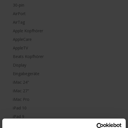
30-pin
AirPort
AirTag
Apple Kopfhörer
AppleCare
AppleTV
Beats Kopfhörer
Display
Eingabegeräte
iMac 24"
iMac 27"
iMac Pro
iPad 10
iPad 9
iPad Air