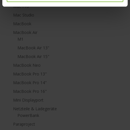
Mac Pro
Mac Studio
MacBook
MacBook Air
M1
MacBook Air 13"
MacBook Air 15"
MacBook Neo
MacBook Pro 13"
MacBook Pro 14"
MacBook Pro 16"
Mini Displayport
Netzteile & Ladegeräte
PowerBank
Paraproject