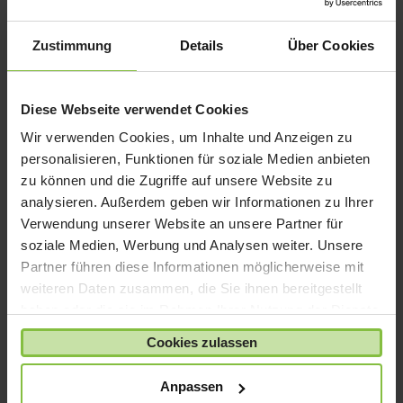
iPad mini
iPad Pro
Zustimmung
Details
Über Cookies
iPhone 6
iPhone 7
Diese Webseite verwendet Cookies
iPhone 8
Wir verwenden Cookies, um Inhalte und Anzeigen zu
iPhone SE
personalisieren, Funktionen für soziale Medien anbieten
iPhone X
zu können und die Zugriffe auf unsere Website zu
analysieren. Außerdem geben wir Informationen zu Ihrer
iPod nano
Verwendung unserer Website an unsere Partner für
iPod shuffle
soziale Medien, Werbung und Analysen weiter. Unsere
iPod touch
Partner führen diese Informationen möglicherweise mit
Kabel & Adapter
weiteren Daten zusammen, die Sie ihnen bereitgestellt
haben oder die sie im Rahmen Ihrer Nutzung der Dienste
Kopfhörer
gesammelt haben.
LaCie Rugged
Cookies zulassen
Lightning
Anpassen
Mac mini