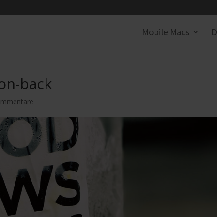
Mobile Macs
D
ion-back
ommentare