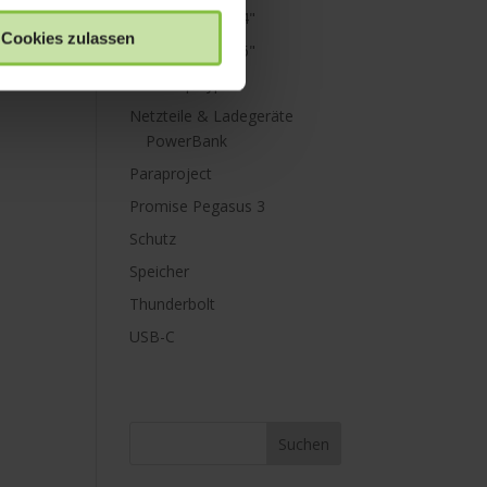
MacBook Pro 14"
Cookies zulassen
MacBook Pro 16"
Mini Displayport
Netzteile & Ladegeräte
PowerBank
Paraproject
Promise Pegasus 3
Schutz
Speicher
Thunderbolt
USB-C