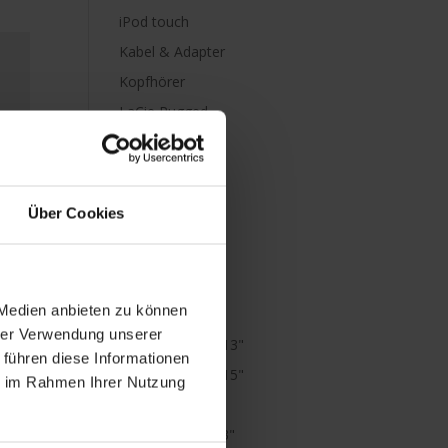
iPod touch
Kabel & Adapter
Kopfhörer
LaCie Rugged
Lightning
Mac mini
Mac Pro
Über Cookies
Mac Studio
MacBook
MacBook Air
 Medien anbieten zu können
M1
hrer Verwendung unserer
MacBook Air 13"
 führen diese Informationen
MacBook Air 15"
ie im Rahmen Ihrer Nutzung
MacBook Neo
MacBook Pro 13"