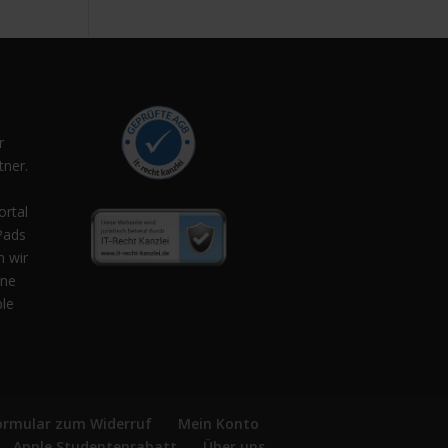
r
ner.
,
ortal
Pads
n wir
ene
ple
ormular zum Widerruf
Mein Konto
Apple Studentenrabatt
Über uns