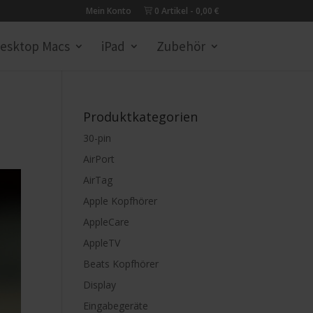
Mein Konto
0 Artikel
0,00 €
esktop Macs
iPad
Zubehör
Produktkategorien
30-pin
AirPort
AirTag
Apple Kopfhörer
AppleCare
AppleTV
Beats Kopfhörer
Display
Eingabegeräte