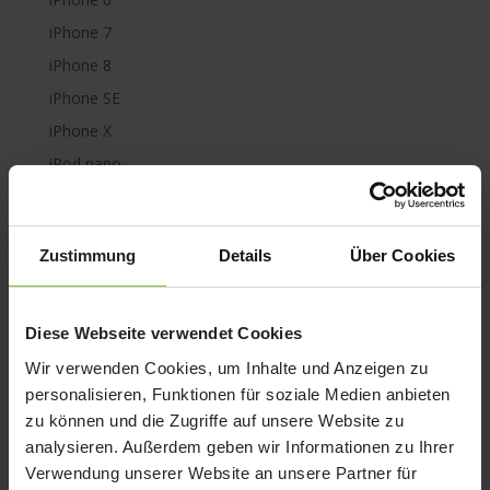
iPhone 7
iPhone 8
iPhone SE
iPhone X
iPod nano
iPod shuffle
iPod touch
Zustimmung
Details
Über Cookies
Kabel & Adapter
Kopfhörer
LaCie Rugged
Diese Webseite verwendet Cookies
Lightning
Wir verwenden Cookies, um Inhalte und Anzeigen zu
Mac mini
personalisieren, Funktionen für soziale Medien anbieten
zu können und die Zugriffe auf unsere Website zu
Mac Pro
analysieren. Außerdem geben wir Informationen zu Ihrer
Mac Studio
Verwendung unserer Website an unsere Partner für