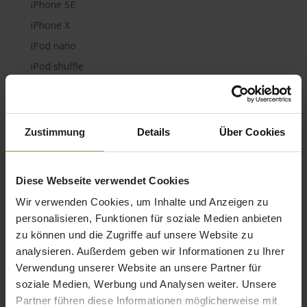
iPhone SE
iPhone X
iPod nano
iPod shuffle
iPod touch
Kabel & Adapter
Kopfhörer
Zustimmung
Details
Über Cookies
LaCie Rugged
Lightning
Diese Webseite verwendet Cookies
Mac mini
Wir verwenden Cookies, um Inhalte und Anzeigen zu
Mac Pro
personalisieren, Funktionen für soziale Medien anbieten
Mac Studio
zu können und die Zugriffe auf unsere Website zu
MacBook
analysieren. Außerdem geben wir Informationen zu Ihrer
Verwendung unserer Website an unsere Partner für
MacBook Air
soziale Medien, Werbung und Analysen weiter. Unsere
M1
Partner führen diese Informationen möglicherweise mit