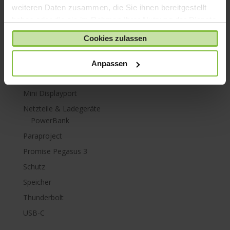
MacBook Air 13"
weiteren Daten zusammen, die Sie ihnen bereitgestellt
MacBook Air 15"
haben oder die sie im Rahmen Ihrer Nutzung der Dienste
MacBook Neo
gesammelt haben.
Cookies zulassen
MacBook Pro 13"
MacBook Pro 14"
Anpassen
MacBook Pro 16"
Mini Displayport
Netzteile & Ladegeräte
PowerBank
Paraproject
Promise Pegasus 3
Schutz
Speicher
Thunderbolt
USB-C